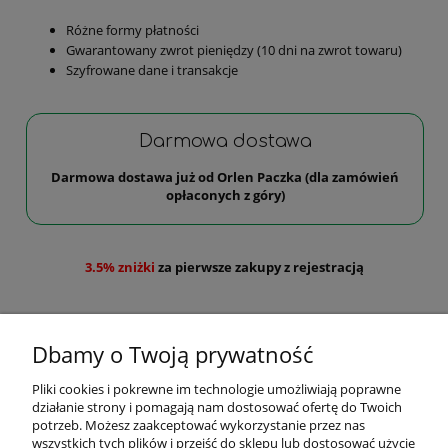
Różne formy płatności
Gwarantowany zwrot pieniędzy (10 dni na zwrot towaru)
Szyfrowane dane i transakcje
Darmowa dostawa
Darmowa dostawa już od Orlen Paczka (dla zamówień
opłaconych z góry)
3.5% zniżki
za pierwsze zakupy z rejestracją
Dbamy o Twoją prywatność
Pliki cookies i pokrewne im technologie umożliwiają poprawne
działanie strony i pomagają nam dostosować ofertę do Twoich
Pomoc
potrzeb. Możesz zaakceptować wykorzystanie przez nas
wszystkich tych plików i przejść do sklepu lub dostosować użycie