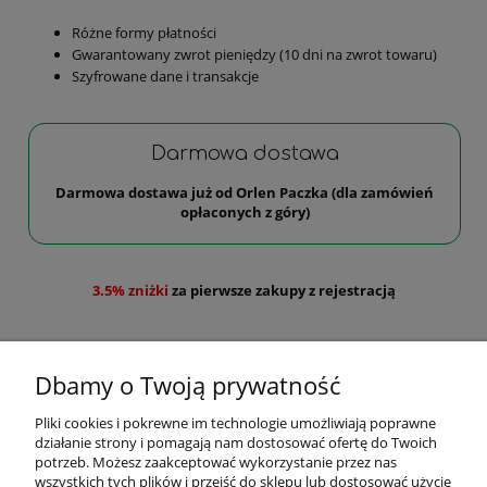
Różne formy płatności
Gwarantowany zwrot pieniędzy (10 dni na zwrot towaru)
Szyfrowane dane i transakcje
Darmowa dostawa
Darmowa dostawa już od Orlen Paczka (dla zamówień
opłaconych z góry)
3.5% zniżki
za pierwsze zakupy z rejestracją
Dbamy o Twoją prywatność
Pliki cookies i pokrewne im technologie umożliwiają poprawne
działanie strony i pomagają nam dostosować ofertę do Twoich
Pomoc
potrzeb. Możesz zaakceptować wykorzystanie przez nas
wszystkich tych plików i przejść do sklepu lub dostosować użycie