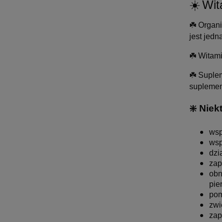
☀️
Wit
☘️
Organi
jest jed
☘️
Witami
☘️
Suplem
suplement
❇️ Nie
wsp
wsp
dzi
zap
obn
pier
pom
zwi
zap