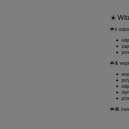
☀️
Wit
☘️
I
. odp
odp
zap
prz
☘️
II
. wsp
wsp
prz
odp
sty
prz
☘️
III
. zw