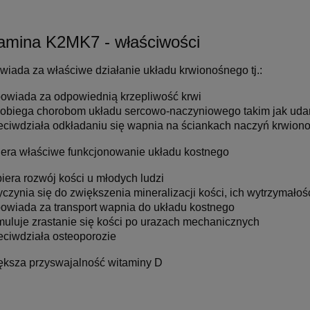
amina K2MK7 - właściwości
owiada za właściwe
działanie układu krwionośnego tj.:
owiada za odpowiednią krzepliwość krwi
obiega chorobom układu sercowo-naczyniowego takim jak udar
eciwdziała odkładaniu się wapnia na ściankach naczyń krwion
iera właściwe funkcjonowanie układu kostnego
iera rozwój kości u młodych ludzi
yczynia się do zwiększenia mineralizacji kości, ich wytrzymałośc
owiada za transport wapnia do układu kostnego
muluje zrastanie się kości po urazach mechanicznych
eciwdziała osteoporozie
iększa przyswajalność witaminy D