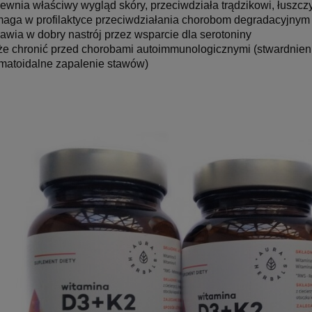
ewnia właściwy wygląd skóry, przeciwdziała trądzikowi, łuszc
aga w profilaktyce przeciwdziałania chorobom degradacyjnym
awia w dobry nastrój przez wsparcie dla serotoniny
e chronić przed chorobami autoimmunologicznymi (stwardnienie
matoidalne zapalenie stawów)