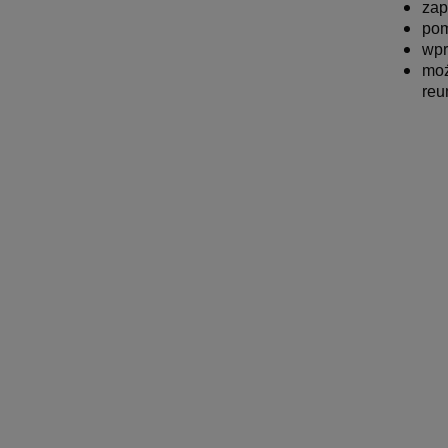
zap
pom
wpr
moż
reu