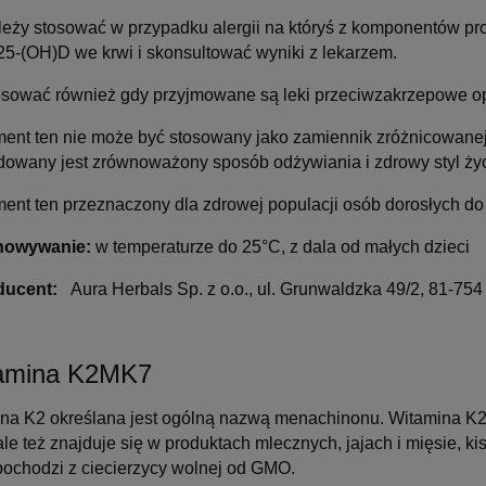
ależy stosować w przypadku alergii na któryś z komponentów pr
25-(OH)D we krwi i skonsultować wyniki z lekarzem.
tosować również gdy przyjmowane są leki przeciwzakrzepowe o
ment ten nie może być stosowany jako zamiennik zróżnicowanej d
owany jest zrównoważony sposób odżywiania i zdrowy styl ży
ent ten przeznaczony dla zdrowej populacji osób dorosłych do 
chowywanie:
w temperaturze do 25°C, z dala od małych dzieci
oducent:
Aura Herbals Sp. z o.o., ul. Grunwaldzka 49/2, 81-754
amina K2MK7
ina K2 określana jest ogólną nazwą menachinonu. Witamina K2
ale też znajduje się w produktach mlecznych, jajach i mięsie, 
pochodzi z ciecierzycy wolnej od GMO.