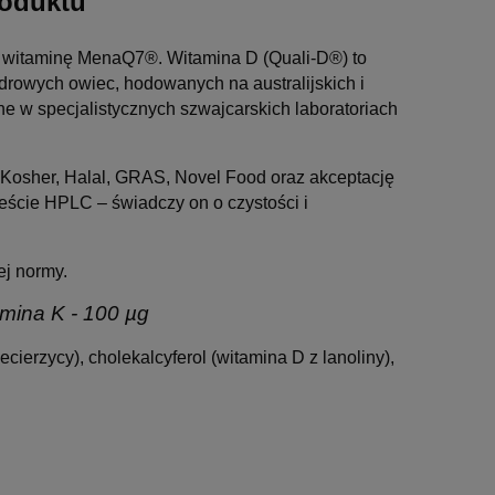
roduktu
az witaminę MenaQ7®. Witamina D (Quali-D®) to
drowych owiec, hodowanych na australijskich i
 w specjalistycznych szwajcarskich laboratoriach
 Kosher, Halal, GRAS, Novel Food oraz akceptację
ście HPLC – świadczy on o czystości i
ej normy.
amina K - 100 µg
ierzycy), cholekalcyferol (witamina D z lanoliny),