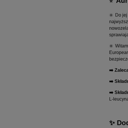
Aur
⭐️
✳️ Do je
najwyższ
nowozela
sprawiaj
✳️ Witam
European
bezpiecz
➡️ Zalec
➡️ Skład
➡️ Skład
L-leucyn
✨
Dod