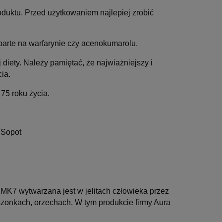
oduktu. Przed użytkowaniem najlepiej zrobić
parte na warfarynie czy acenokumarolu.
iety. Należy pamiętać, że najwiażniejszy i
cia.
75 roku życia.
 Sopot
MK7 wytwarzana jest w jelitach człowieka przez
kiszonkach, orzechach. W tym produkcie firmy Aura