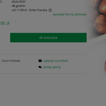
ć:
duża ilość
:
48 godzin
od 11,90 zł
- Orlen Paczka
sprawdź formy dostawy
e zawiera ewentualnych kosztów
,95 zł
i
do koszyka
.
:
Aura Herbals
zapytaj o produkt
dodaj opinię