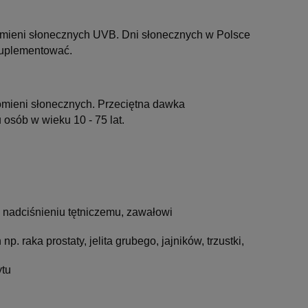
mieni słonecznych UVB. Dni słonecznych w Polsce
 suplementować.
omieni słonecznych. Przeciętna dawka
 osób w wieku 10 - 75 lat.
, nadciśnieniu tętniczemu, zawałowi
. raka prostaty, jelita grubeg
o,
jajników, trzustki,
ytu