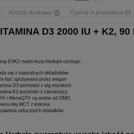
Koszty dostawy
Opinie o produkcie (0)
Cena nie zawiera ewentualnych
ITAMINA D3 2000 IU + K2, 90 
kosztów płatności
inę D3K2 marki Aura Herbals cechuje:
ada się z naturalnych składników
e być spożywana przez wegan
 MANGO & Awokado
Witamina D3 2000 IU + K2 
amina D3 pochodzi z alg morskich
120ml
Cynk + Selen, tabletki 90 sz
amina K2 pochodzi z ciecierzycy
® i MenaQ7® są wolne od GMO
33,90 zł
29,00 zł
iera olej MCT z kokosa
 zawiera sztucznych dodatków
36,90 zł
32,00 zł
a regularna:
Cena regularna:
do koszyka
do koszyka