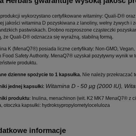
a Herbals gwarantuje wysoką jakość p
j produkcji wykorzystano certyfikowane witaminy: Quali-D® or
ej jakości witamina D pozyskiwana z lanoliny, wełny żywych i z
ndzkich pastwiskach. Drobno rozproszone cząsteczki pozyskane
ą, że Quali-D® odznacza się wyraźną, stabilną formą.
ina K (MenaQ7®) posiada liczne certyfikaty: Non-GMO, Vegan,
 Food Safety Authority. MenaQ7® uzyskał pozytywny wynik w te
eństwie produktu.
ane dzienne spożycie to 1 kapsułka.
Nie należy przekraczać t
Witamina D - 50 µg (2000 IU), Wit
niki jednej kapsułki:
niki produktu
: Inulina, menachinon (wit. K2 MK7 MenaQ7® z ciec
a, otoczka kapsułki: hydroksypropylometyloceluloza
atkowe informacje