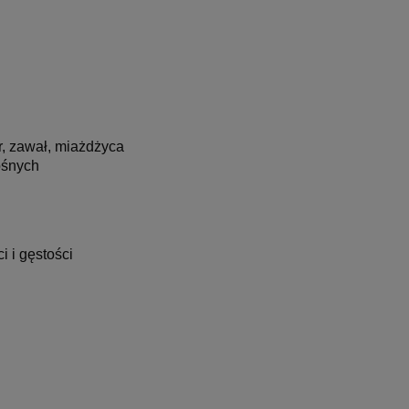
, zawał, miażdżyca
ośnych
i i gęstości