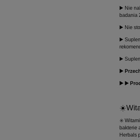
▶️ Nie n
badania 
▶️ Nie s
▶️ Suple
rekomend
▶️ Suplem
▶️ Prze
▶️ ▶️ Pr
☀️
Wit
✳️ Witam
bakterie 
Herbals 