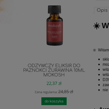
Opis
W
☀️
❇️ Witam
skł
moż
ODŻYWCZY ELIKSIR DO
Masło
wit
PAZNOKCI ŻURAWINA 10ML
MOKOSH
wit
D3V
22,37 zł
zaw
nie
24,85 zł
Cena regularna:
Cen
do koszyka