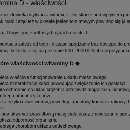
amina D - właściwości
zm człowieka wytwarza witaminę D w skórze pod wpływem pro
nak mało i stąd też w okresie jesienno-zimowym powinno się ją
na D występuje w tłustych rybach morskich.
entacja zależy od tego ile czasu spędzamy bez dostępu do pr
acji kształtuje się na poziomie 800 -2000 IU/doba w przypadku
które właściwości witaminy D ❇️
iera właściwe funkcjonowanie układu mięśniowego
iera mineralizację kości powodując zwiększenie ich gęstości
ała ochronnie na układ krążenia przeciwdziałając m.in. udarowi
obiega próchnicy zębów
iża ryzyko nowotworów, powoduje apoptozę komórek rakowych np
si
aga utrzymać prawidłową masę ciała przez zmniejszanie apet
ększa odporność organizmu
obiega chorobom układu oddechowego