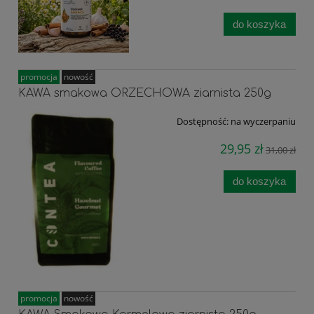
do koszyka
promocja
nowość
KAWA smakowa ORZECHOWA ziarnista 250g
Dostępność:
na wyczerpaniu
29,95 zł
31,00 zł
do koszyka
promocja
nowość