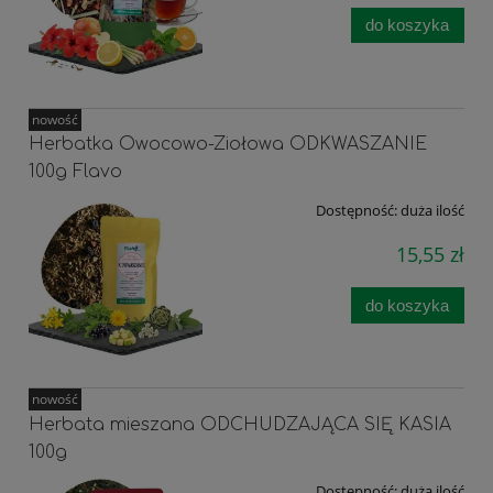
do koszyka
nowość
Herbatka Owocowo-Ziołowa ODKWASZANIE
100g Flavo
Dostępność:
duża ilość
15,55 zł
do koszyka
nowość
Herbata mieszana ODCHUDZAJĄCA SIĘ KASIA
100g
Dostępność:
duża ilość