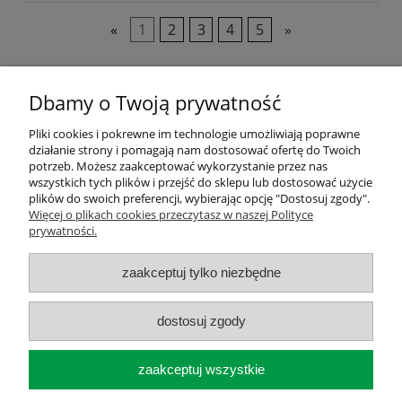
«
1
2
3
4
5
»
Dbamy o Twoją prywatność
Pliki cookies i pokrewne im technologie umożliwiają poprawne
działanie strony i pomagają nam dostosować ofertę do Twoich
Pomoc
potrzeb. Możesz zaakceptować wykorzystanie przez nas
wszystkich tych plików i przejść do sklepu lub dostosować użycie
plików do swoich preferencji, wybierając opcję "Dostosuj zgody".
Moje konto
Więcej o plikach cookies przeczytasz w naszej Polityce
prywatności.
Płatności i dostawa
zaakceptuj tylko niezbędne
O nas
dostosuj zgody
pokaż pełną wersję strony
zaakceptuj wszystkie
Sklep internetowy Shoper.pl