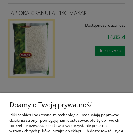
TAPIOKA GRANULAT 1KG MAKAR
Dostępność:
duża ilość
14,85 zł
do koszyka
Dbamy o Twoją prywatność
Pliki cookies i pokrewne im technologie umożliwiają poprawne
działanie strony i pomagają nam dostosować ofertę do Twoich
Pomoc
potrzeb. Możesz zaakceptować wykorzystanie przez nas
wszystkich tych plików i przejść do sklepu lub dostosować użycie