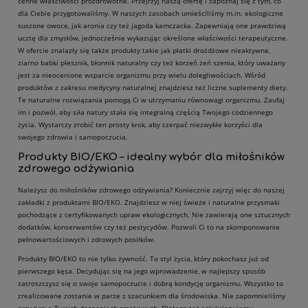
cenne właściwości prozdrowotne. Przejrzyj naszą ofertę i zapoznaj się z tym, co
dla Ciebie przygotowaliśmy. W naszych zasobach umieściliśmy m.in. ekologiczne
suszone owoce, jak aronia czy też jagoda kamczacka. Zapewniają one prawdziwą
ucztę dla zmysłów, jednocześnie wykazując określone właściwości terapeutyczne.
W ofercie znalazły się także produkty takie jak płatki drożdżowe nieaktywne,
ziarno babki płesznik, błonnik naturalny czy też korzeń żeń szenia, który uważany
jest za nieocenione wsparcie organizmu przy wielu dolegliwościach. Wśród
produktów z zakresu medycyny naturalnej znajdziesz też liczne suplementy diety.
Te naturalne rozwiązania pomogą Ci w utrzymaniu równowagi organizmu. Zaufaj
im i pozwól, aby siła natury stała się integralną częścią Twojego codziennego
życia. Wystarczy zrobić ten prosty krok, aby czerpać niezwykłe korzyści dla
swojego zdrowia i samopoczucia.
Produkty BIO/EKO – idealny wybór dla miłośników
zdrowego odżywiania
Należysz do miłośników zdrowego odżywiania? Koniecznie zajrzyj więc do naszej
zakładki z produktami BIO/EKO. Znajdziesz w niej świeże i naturalne przysmaki
pochodzące z certyfikowanych upraw ekologicznych. Nie zawierają one sztucznych
dodatków, konserwantów czy też pestycydów. Pozwoli Ci to na skomponowanie
pełnowartościowych i zdrowych posiłków.
Produkty BIO/EKO to nie tylko żywność. To styl życia, który pokochasz już od
pierwszego kęsa. Decydując się na jego wprowadzenie, w najlepszy sposób
zatroszczysz się o swoje samopoczucie i dobrą kondycję organizmu. Wszystko to
zrealizowane zostanie w parze z szacunkiem dla środowiska. Nie zapomnieliśmy
przy tym o Twoich doznaniach smakowych. Dlatego też selekcjonujemy