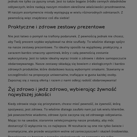
jednak nie tylko za pyszny smak. Jest to także bogate źródło cennych składników
odżywczych, które nadają naszym miodom określone właściwości prozdrowotne.
W naszym asortymencie miody występują w wielu różnorodnych odmianach. Z
pewnością więc znajdziesz coś dla siebie!
Praktyczne i zdrowe zestawy prezentowe
Nie jest łatwo o pomysł na trafiony podarunek. Z pewnością jednak nie chcesz,
aby Twój prezent szybko wylądował na dnie szuflady. To właśnie dlatego spójrz
na nasze zestawy prezentowe. To idealny sposób na wyjątkowy, praktyczny, a
zarazem bardzo smaczny upominek, który z całą pewnością zostanie
wykorzystany. Jest to także idealny wyraz troski o zdrowie i dobre samopoczucie
obdarowywanego. Nasze zestawy składają się bowiem z ekologicznych i bardzo
zdrowych produktów, które dodatkowo kuszą wybornymi smakami. Stawiamy w
szczególności na propozycje uniwersalne, trafiające w gusta każdej osoby.
Zapoznaj się z naszą ofertą i razem z nami odkryj radość obdarowywania!
Żyj zdrowo i jedz zdrowo, wybierając żywność
najwyższej jakości
Kiedy zdrowie staje się priorytetem, chcesz mieć pewność, że żywność, którą
spożywasz, jest zdrowa. To właśnie dlatego zaufało nam już tak wielu klientów.
Jak powszechnie wiadomo, zdrowe życie zaczyna się od zdrowego odżywiania.
Mając to na uwadze, starannie selekcjonujemy nasze produkty, aby móc
dostarczyć Ci wyłącznie to, co najlepsze. W rezultacie są one nie tylko świeże i
aromatyczne, ale przede wszystkim wolne od zanieczyszczeń i skażeń środowiska.
Pozyskiwane są bowiem z terenów ekologicznych, co zapewnia nie tylko