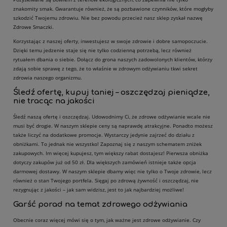
znakomity smak. Gwarantuje również, że są pozbawione czynników, które mogłyby
szkodzić Twojemu zdrowiu. Nie bez powodu przecież nasz sklep zyskał nazwę
Zdrowe Smaczki.
Korzystając z naszej oferty, inwestujesz w swoje zdrowie i dobre samopoczucie.
Dzięki temu jedzenie staje się nie tylko codzienną potrzebą, lecz również
rytuałem dbania o siebie. Dołącz do grona naszych zadowolonych klientów, którzy
zdają sobie sprawę z tego, że to właśnie w zdrowym odżywianiu tkwi sekret
zdrowia naszego organizmu.
Śledź ofertę, kupuj taniej – oszczędzaj pieniądze,
nie tracąc na jakości
Śledź naszą ofertę i oszczędzaj. Udowodnimy Ci, że zdrowe odżywianie wcale nie
musi być drogie. W naszym sklepie ceny są naprawdę atrakcyjne. Ponadto możesz
także liczyć na dodatkowe promocje. Wystarczy jedynie zajrzeć do działu z
obniżkami. To jednak nie wszystko! Zapoznaj się z naszym schematem zniżek
zakupowych. Im więcej kupujesz, tym większy rabat dostajesz! Pierwsza obniżka
dotyczy zakupów już od 50 zł. Dla większych zamówień istnieje także opcja
darmowej dostawy. W naszym sklepie dbamy więc nie tylko o Twoje zdrowie, lecz
również o stan Twojego portfela. Sięgaj po zdrową żywność i oszczędzaj, nie
rezygnując z jakości – jak sam widzisz, jest to jak najbardziej możliwe!
Garść porad na temat zdrowego odżywiania
Obecnie coraz więcej mówi się o tym, jak ważne jest zdrowe odżywianie. Czy