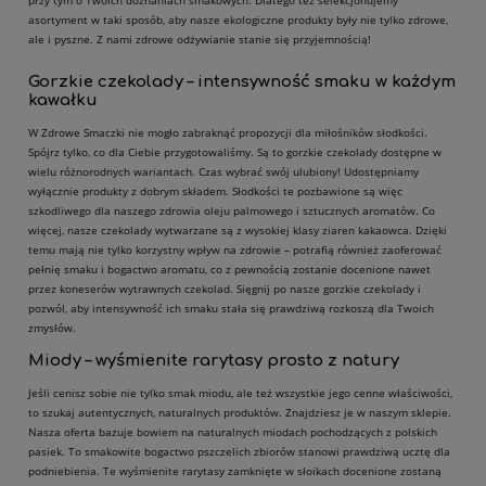
asortyment w taki sposób, aby nasze ekologiczne produkty były nie tylko zdrowe,
ale i pyszne. Z nami zdrowe odżywianie stanie się przyjemnością!
Gorzkie czekolady – intensywność smaku w każdym
kawałku
W Zdrowe Smaczki nie mogło zabraknąć propozycji dla miłośników słodkości.
Spójrz tylko, co dla Ciebie przygotowaliśmy. Są to gorzkie czekolady dostępne w
wielu różnorodnych wariantach. Czas wybrać swój ulubiony! Udostępniamy
wyłącznie produkty z dobrym składem. Słodkości te pozbawione są więc
szkodliwego dla naszego zdrowia oleju palmowego i sztucznych aromatów. Co
więcej, nasze czekolady wytwarzane są z wysokiej klasy ziaren kakaowca. Dzięki
temu mają nie tylko korzystny wpływ na zdrowie – potrafią również zaoferować
pełnię smaku i bogactwo aromatu, co z pewnością zostanie docenione nawet
przez koneserów wytrawnych czekolad. Sięgnij po nasze gorzkie czekolady i
pozwól, aby intensywność ich smaku stała się prawdziwą rozkoszą dla Twoich
zmysłów.
Miody – wyśmienite rarytasy prosto z natury
Jeśli cenisz sobie nie tylko smak miodu, ale też wszystkie jego cenne właściwości,
to szukaj autentycznych, naturalnych produktów. Znajdziesz je w naszym sklepie.
Nasza oferta bazuje bowiem na naturalnych miodach pochodzących z polskich
pasiek. To smakowite bogactwo pszczelich zbiorów stanowi prawdziwą ucztę dla
podniebienia. Te wyśmienite rarytasy zamknięte w słoikach docenione zostaną