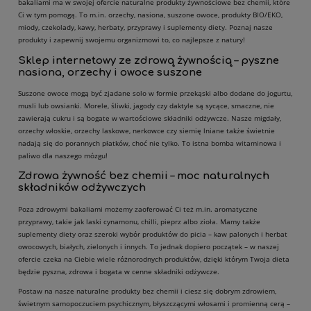
bakaliami ma w swojej ofercie naturalne produkty żywnościowe bez chemii, które
Ci w tym pomogą. To m.in. orzechy, nasiona, suszone owoce, produkty BIO/EKO,
miody, czekolady, kawy, herbaty, przyprawy i suplementy diety. Poznaj nasze
produkty i zapewnij swojemu organizmowi to, co najlepsze z natury!
Sklep internetowy ze zdrową żywnością – pyszne
nasiona, orzechy i owoce suszone
Suszone owoce mogą być zjadane solo w formie przekąski albo dodane do jogurtu,
musli lub owsianki. Morele, śliwki, jagody czy daktyle są sycące, smaczne, nie
zawierają cukru i są bogate w wartościowe składniki odżywcze. Nasze migdały,
orzechy włoskie, orzechy laskowe, nerkowce czy siemię lniane także świetnie
nadają się do porannych płatków, choć nie tylko. To istna bomba witaminowa i
paliwo dla naszego mózgu!
Zdrowa żywność bez chemii – moc naturalnych
składników odżywczych
Poza zdrowymi bakaliami możemy zaoferować Ci też m.in. aromatyczne
przyprawy, takie jak laski cynamonu, chilli, pieprz albo zioła. Mamy także
suplementy diety oraz szeroki wybór produktów do picia – kaw palonych i herbat
owocowych, białych, zielonych i innych. To jednak dopiero początek – w naszej
ofercie czeka na Ciebie wiele różnorodnych produktów, dzięki którym Twoja dieta
będzie pyszna, zdrowa i bogata w cenne składniki odżywcze.
Postaw na nasze naturalne produkty bez chemii i ciesz się dobrym zdrowiem,
świetnym samopoczuciem psychicznym, błyszczącymi włosami i promienną cerą –