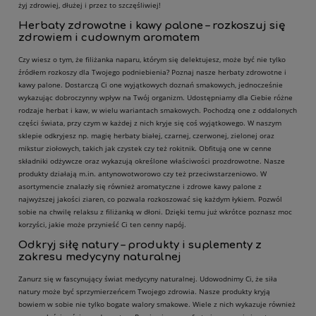
żyj zdrowiej, dłużej i przez to szczęśliwiej!
Herbaty zdrowotne i kawy palone – rozkoszuj się
zdrowiem i cudownym aromatem
Czy wiesz o tym, że filiżanka naparu, którym się delektujesz, może być nie tylko
źródłem rozkoszy dla Twojego podniebienia? Poznaj nasze herbaty zdrowotne i
kawy palone. Dostarczą Ci one wyjątkowych doznań smakowych, jednocześnie
wykazując dobroczynny wpływ na Twój organizm. Udostępniamy dla Ciebie różne
rodzaje herbat i kaw, w wielu wariantach smakowych. Pochodzą one z oddalonych
części świata, przy czym w każdej z nich kryje się coś wyjątkowego. W naszym
sklepie odkryjesz np. magię herbaty białej, czarnej, czerwonej, zielonej oraz
mikstur ziołowych, takich jak czystek czy też rokitnik. Obfitują one w cenne
składniki odżywcze oraz wykazują określone właściwości prozdrowotne. Nasze
produkty działają m.in. antynowotworowo czy też przeciwstarzeniowo. W
asortymencie znalazły się również aromatyczne i zdrowe kawy palone z
najwyższej jakości ziaren, co pozwala rozkoszować się każdym łykiem. Pozwól
sobie na chwilę relaksu z filiżanką w dłoni. Dzięki temu już wkrótce poznasz moc
korzyści, jakie może przynieść Ci ten cenny napój.
Odkryj siłę natury – produkty i suplementy z
zakresu medycyny naturalnej
Zanurz się w fascynujący świat medycyny naturalnej. Udowodnimy Ci, że siła
natury może być sprzymierzeńcem Twojego zdrowia. Nasze produkty kryją
bowiem w sobie nie tylko bogate walory smakowe. Wiele z nich wykazuje również