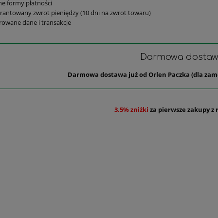
e formy płatności
antowany zwrot pieniędzy (10 dni na zwrot towaru)
rowane dane i transakcje
Darmowa dosta
Darmowa dostawa już od Orlen Paczka (dla zam
3.5% zniżki
za pierwsze zakupy z 