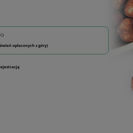
wa
ówień opłaconych z góry)
rejestracją