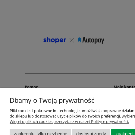
Pomoc
Moje kont
Dbamy o Twoją prywatność
Zwroty i reklamacje
Twoje zamó
Polityka prywatności
Ustawienia 
Pliki cookies i pokrewne im technologie umożliwiają poprawne działa
Regulaminy
Przechowal
do sklepu lub dostosować użycie plików do swoich preferencji, wybiera
Jak kupować?
Więcej o plikach cookies przeczytasz w naszej Polityce prywatności.
zaakceptuj tylko niezbędne
dostosuj zgody
zaakceptu