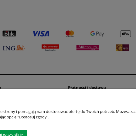
o
Płatności i dostawa
wienia
Formy płatności
konta
Koszty dostawy
nie strony i pomagają nam dostosować ofertę do Twoich potrzeb. Możesz zaa
nia
Czas realizacji zamówienia
jąc opcję "Dostosuj zgody".
j wszystkie