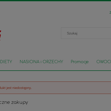
Z
DIETY
NASIONA i ORZECHY
Promocje
OWOC
ukt jest niedostępny.
czne zakupy