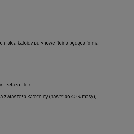
ch jak alkaloidy purynowe (teina będąca formą
n, żelazo, fluor
, a zwłaszcza katechiny (nawet do 40% masy),