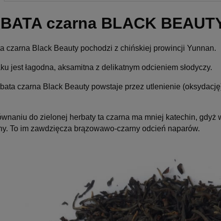
BATA czarna BLACK BEAUTY
Cena nie zawiera ewentualnych
kosztów płatności
a czarna Black Beauty pochodzi z chińskiej prowincji Yunnan.
u jest łagodna, aksamitna z delikatnym odcieniem słodyczy.
ta czarna Black Beauty powstaje przez utlenienie (oksydację) 
naniu do zielonej herbaty ta czarna ma mniej katechin, gdyż w 
iny. To im zawdzięcza brązowawo-czarny odcień naparów.