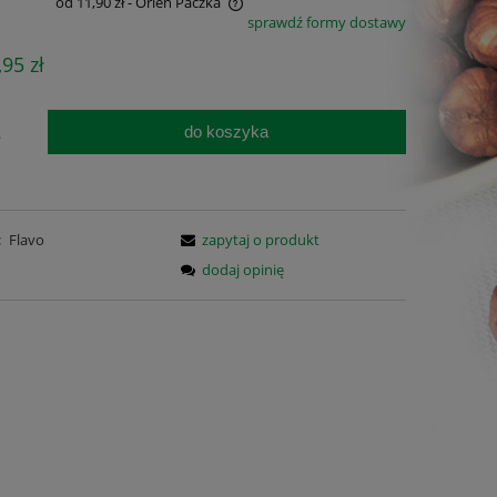
od 11,90 zł
- Orlen Paczka
sprawdź formy dostawy
e zawiera ewentualnych kosztów
,95 zł
i
do koszyka
.
:
Flavo
zapytaj o produkt
dodaj opinię