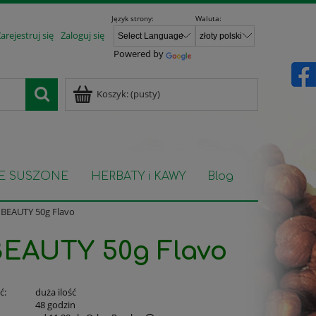
Język strony:
Waluta:
arejestruj się
Zaloguj się
Powered by
Koszyk:
(pusty)
E SUSZONE
HERBATY i KAWY
Blog
BEAUTY 50g Flavo
EAUTY 50g Flavo
ć:
duża ilość
:
48 godzin