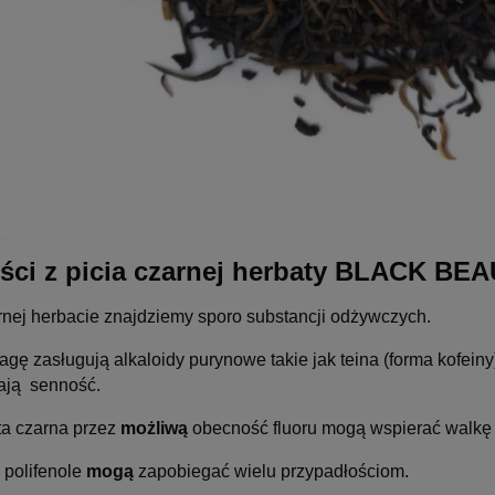
ści z picia czarnej herbaty BLACK BE
rnej herbacie znajdziemy sporo substancji odżywczych.
gę zasługują alkaloidy purynowe takie jak teina (forma kofein
ają senność.
ta czarna przez
możliwą
obecność fluoru mogą wspierać walkę 
 polifenole
mogą
zapobiegać wielu przypadłościom.