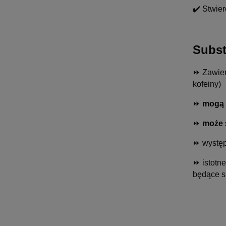
✔️ Stwier
Subs
⏩ Zawier
kofeiny)
⏩
mogą
⏩
może
⏩ wystę
⏩ istotn
będące s