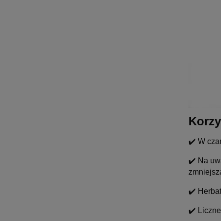
Korzy
✔️ W cza
✔️ Na uwa
zmniejsz
✔️ Herba
✔️ Liczne