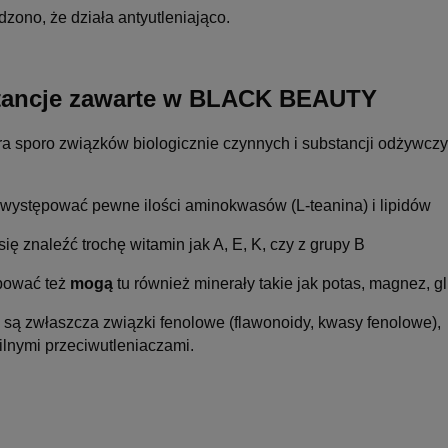
dzono, że działa antyutleniająco.
tancje zawarte w BLACK BEAUTY
a sporo związków biologicznie czynnych i substancji odżywczy
występować pewne ilości aminokwasów (L-teanina) i lipidów
się znaleźć trochę witamin jak A, E, K, czy z grupy B
pować też
mogą
tu również minerały takie jak potas, magnez, gli
e są zwłaszcza związki fenolowe (flawonoidy, kwasy fenolowe)
ilnymi przeciwutleniaczami.