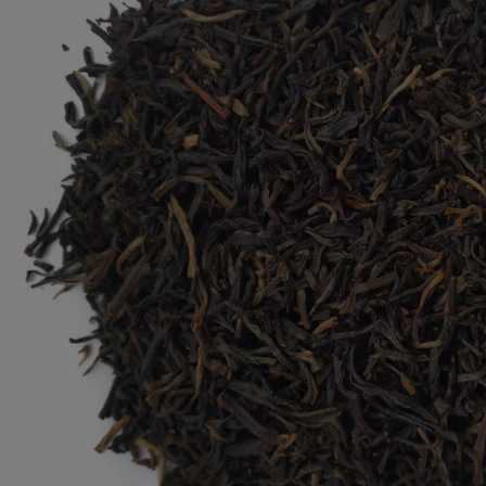
ety Zielnika Bio-Gluk
FLOSLEK Żel arnikowy n
40 x 3,2g
rozszerzone naczynka 50 
12,75 zł
16,65 zł
14,75 zł
18,65 zł
a regularna:
Cena regularna:
do koszyka
do koszyka