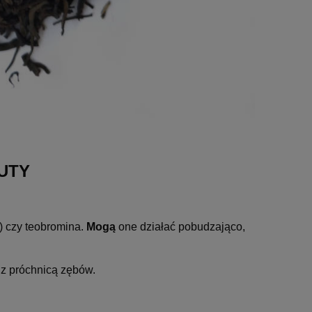
AUTY
y) czy teobromina.
Mogą
one działać pobudzająco,
z próchnicą zębów.