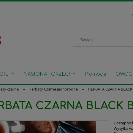
Z
DIETY
NASIONA i ORZECHY
Promocje
OWOC
»
»
aty czarne
Herbaty Czarne jednorodne
HERBATA CZARNA BLACK 
RBATA CZARNA BLACK B
Dostępnoś
Wysyłka w