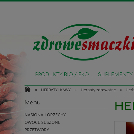
PRODUKTY BIO / EKO
SUPLEMENTY 
»
»
»
HERBATY i KAWY
Herbaty zdrowotne
Herb
Menu
HE
NASIONA i ORZECHY
OWOCE SUSZONE
PRZETWORY