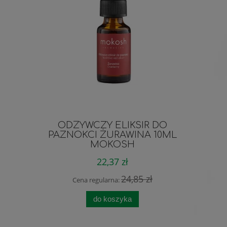
ODŻYWCZY ELIKSIR DO
ASZ Sekr
PAZNOKCI ŻURAWINA 10ML
MOKOSH
22,37 zł
24,85 zł
Cena regularna:
Cen
do koszyka