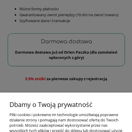
Różne formy płatności
Gwarantowany zwrot pieniędzy (10 dni na zwrot towaru)
Szyfrowane dane i transakcje
Darmowa dostawa
Darmowa dostawa już od Orlen Paczka (dla zamówień
opłaconych z góry)
3.5% zniżki
za pierwsze zakupy z rejestracją
Dbamy o Twoją prywatność
Pliki cookies i pokrewne im technologie umożliwiają poprawne
działanie strony i pomagają nam dostosować ofertę do Twoich
Pomoc
potrzeb. Możesz zaakceptować wykorzystanie przez nas
wszystkich tych plików i przejść do sklepu lub dostosować użycie