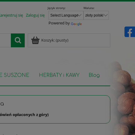
Język strony:
Waluta:
arejestruj się
Zaloguj się
Powered by
Koszyk:
(pusty)
E SUSZONE
HERBATY i KAWY
Blog
wa
ówień opłaconych z góry)