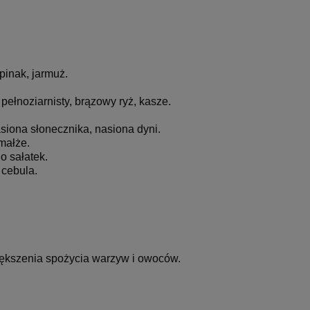
pinak, jarmuż.
pełnoziarnisty, brązowy ryż, kasze.
siona słonecznika, nasiona dyni.
 małże.
o sałatek.
 cebula.
iększenia spożycia warzyw i owoców.