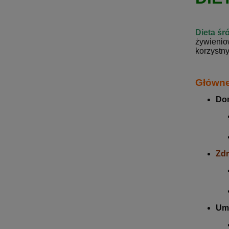
Dieta ś
żywienio
korzystn
Główne
Do
Zdr
Um