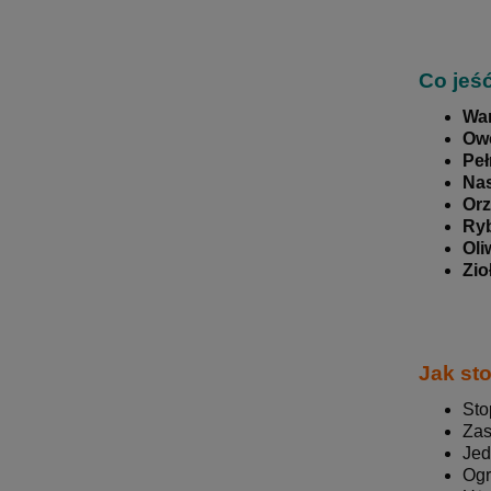
Co jeś
Wa
Ow
Peł
Nas
Orz
Ryb
Oli
Zio
Jak st
Sto
Zas
Jed
Ogr