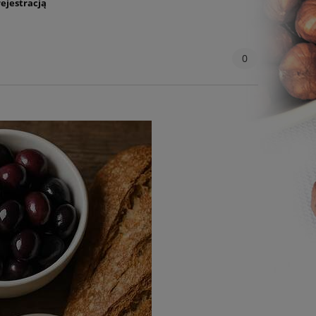
rejestracją
0