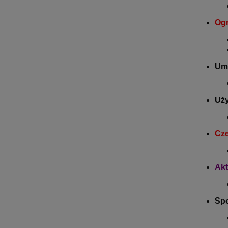
Ogr
Um
Uż
Cz
Akt
Spo