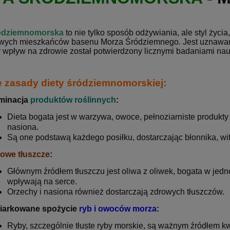
ródziemnomorska
to nie tylko sposób odżywiania, ale styl życi
wych mieszkańców basenu Morza Śródziemnego.
Jest uznawan
y wpływ na zdrowie został potwierdzony licznymi badaniami na
 zasady diety śródziemnomorskiej:
minacja
produktów roślinnych
:
Dieta bogata jest w warzywa, owoce, pełnoziarniste produkty
nasiona.
Są one podstawą każdego posiłku, dostarczając błonnika, wit
owe tłuszcze
:
Głównym źródłem tłuszczu jest oliwa z oliwek, bogata w jed
wpływają na serce.
Orzechy i nasiona również dostarczają zdrowych tłuszczów.
iarkowane spożycie
ryb i owoców morza
:
Ryby, szczególnie tłuste ryby morskie, są ważnym źródłem 