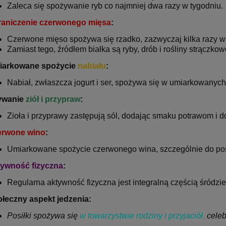
Zaleca się spożywanie ryb co najmniej dwa razy w tygodniu.
aniczenie czerwonego mięsa
:
Czerwone mięso spożywa się rzadko, zazwyczaj kilka razy w
Zamiast tego, źródłem białka są ryby, drób i rośliny strączkow
iarkowane spożycie
nabiału
:
Nabiał, zwłaszcza jogurt i ser, spożywa się w umiarkowanych 
ywanie
ziół i przypraw
:
Zioła i przyprawy zastępują sól, dodając smaku potrawom i 
erwone wino
:
Umiarkowane spożycie czerwonego wina, szczególnie do posi
ywność fizyczna
:
Regularna aktywność fizyczna jest integralną częścią śródzi
łeczny aspekt jedzenia:
Posiłki spożywa się
w towarzystwie rodziny i przyjaciół,
celeb