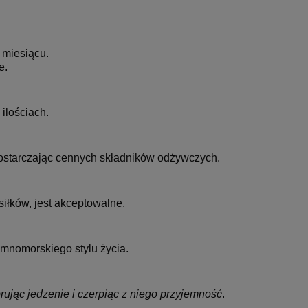
 miesiącu.
e.
ilościach.
dostarczając cennych składników odżywczych.
łków, jest akceptowalne.
emnomorskiego stylu życia.
rując jedzenie i czerpiąc z niego przyjemnoś
ć
.