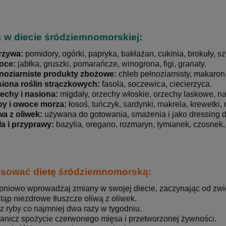
ć w diecie śródziemnomorskiej:
rzywa:
pomidory, ogórki, papryka, bakłażan, cukinia, brokuły, sz
oce:
jabłka, gruszki, pomarańcze, winogrona, figi, granaty.
noziarniste produkty zbożowe:
chleb pełnoziarnisty, makaron 
iona roślin strączkowych:
fasola, soczewica, ciecierzyca.
echy i nasiona:
migdały, orzechy włoskie, orzechy laskowe, na
y i owoce morza:
łosoś, tuńczyk, sardynki, makrela, krewetki,
wa z oliwek:
używana do gotowania, smażenia i jako dressing d
ła i przyprawy:
bazylia, oregano, rozmaryn, tymianek, czosnek,
osować dietę śródziemnomorską:
pniowo wprowadzaj zmiany w swojej diecie, zaczynając od zw
tąp niezdrowe tłuszcze oliwą z oliwek.
z ryby co najmniej dwa razy w tygodniu.
anicz spożycie czerwonego mięsa i przetworzonej żywności.