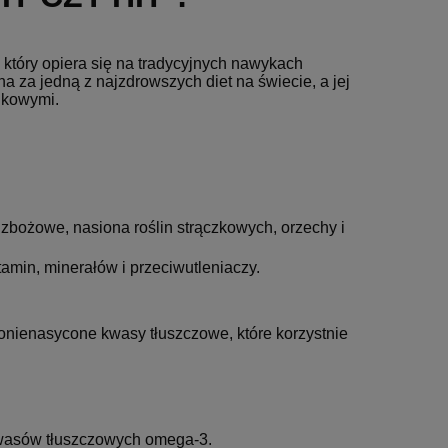
a, który opiera się na tradycyjnych nawykach
a za jedną z najzdrowszych diet na świecie, a jej
ukowymi.
 zbożowe, nasiona roślin strączkowych, orzechy i
amin, minerałów i przeciwutleniaczy.
nonienasycone kwasy tłuszczowe, które korzystnie
kwasów tłuszczowych omega-3.