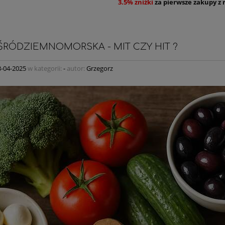
3.5% zniżki
za pierwsze zakupy z 
 ŚRÓDZIEMNOMORSKA - MIT CZY HIT ?
3-04-2025
w kategorii:
-
autor:
Grzegorz