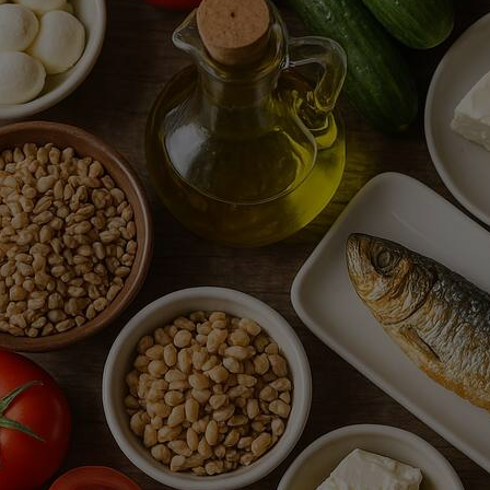
dezodorant PINIA &
OLEJEK eteryczny MIĘTO
rejpfrut 50ml
30ML
28,80 zł
19,85 zł
30,40 zł
21,00 zł
a regularna:
Cena regularna:
do koszyka
do koszyka