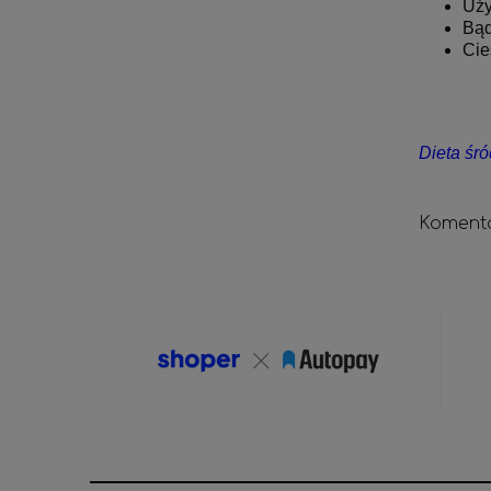
Uży
Bąd
Cie
Dieta śr
Komenta