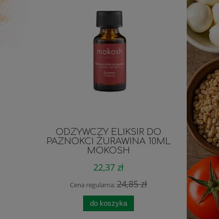
ODŻYWCZY ELIKSIR DO
ZDROWY 
PAZNOKCI ŻURAWINA 10ML
G
MOKOSH
22,37 zł
24,85 zł
Cena regularna:
Cen
do koszyka