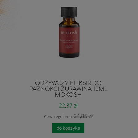
ODŻYWCZY ELIKSIR DO
PEELI
PAZNOKCI ŻURAWINA 10ML
MOKOSH
22,37 zł
24,85 zł
Cena regularna:
Cen
do koszyka