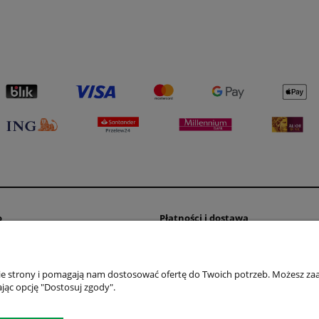
o
Płatności i dostawa
wienia
Formy płatności
konta
Koszty dostawy
nie strony i pomagają nam dostosować ofertę do Twoich potrzeb. Możesz zaa
nia
Czas realizacji zamówienia
jąc opcję "Dostosuj zgody".