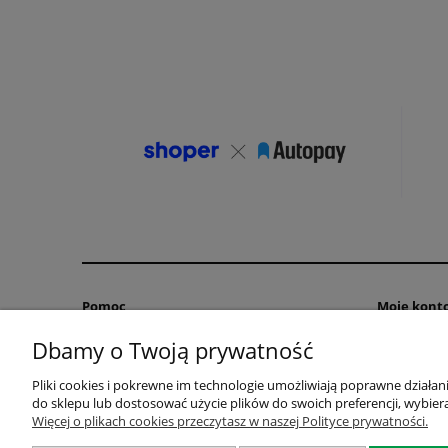
Pomoc
Moje kont
Dbamy o Twoją prywatność
Zwroty i reklamacje
Twoje zamó
Polityka prywatności
Ustawienia 
Pliki cookies i pokrewne im technologie umożliwiają poprawne działa
Regulaminy
Przechowal
do sklepu lub dostosować użycie plików do swoich preferencji, wybiera
Jak kupować?
Więcej o plikach cookies przeczytasz w naszej Polityce prywatności.