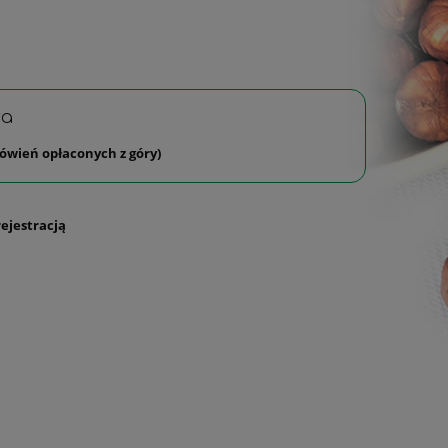
wa
ówień opłaconych z góry)
rejestracją