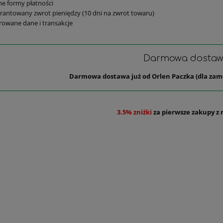
e formy płatności
antowany zwrot pieniędzy (10 dni na zwrot towaru)
rowane dane i transakcje
Darmowa dosta
Darmowa dostawa już od Orlen Paczka (dla zam
3.5% zniżki
za pierwsze zakupy z 