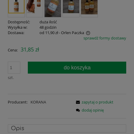
Dostępność:
duża ilość
Wysyłka w:
48 godzin
Dostawa:
od 11,90 zł
- Orlen Paczka
sprawdź formy dostawy
Cena nie zawiera ewentualnych kosztów płatności
31,85 zł
Cena:
do koszyka
szt.
Producent:
KORANA
zapytaj o produkt
dodaj opinię
Opis