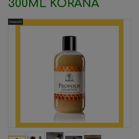
300ML KORANA
nowość