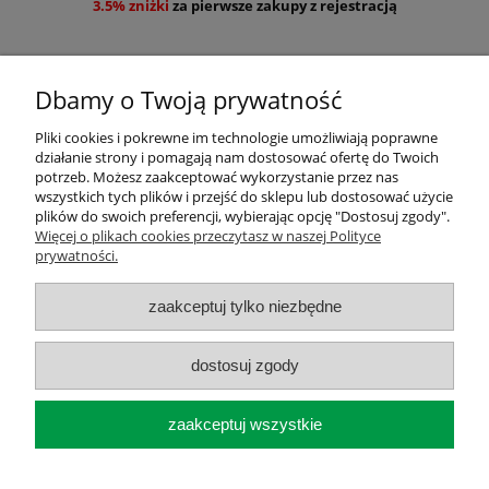
3.5% zniżki
za pierwsze zakupy z rejestracją
Dbamy o Twoją prywatność
Pliki cookies i pokrewne im technologie umożliwiają poprawne
działanie strony i pomagają nam dostosować ofertę do Twoich
Pomoc
potrzeb. Możesz zaakceptować wykorzystanie przez nas
wszystkich tych plików i przejść do sklepu lub dostosować użycie
plików do swoich preferencji, wybierając opcję "Dostosuj zgody".
Moje konto
Więcej o plikach cookies przeczytasz w naszej Polityce
prywatności.
Płatności i dostawa
zaakceptuj tylko niezbędne
O nas
dostosuj zgody
pokaż pełną wersję strony
zaakceptuj wszystkie
Sklep internetowy Shoper.pl