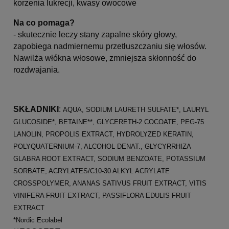
korzenia lukrecji, kwasy owocowe
Na co pomaga?
- skutecznie leczy stany zapalne skóry głowy,
zapobiega nadmiernemu przetłuszczaniu się włosów.
Nawilża włókna włosowe, zmniejsza skłonność do
rozdwajania.
SKŁADNIKI
:
AQUA, SODIUM LAURETH SULFATE*, LAURYL
GLUCOSIDE*, BETAINE**, GLYCERETH-2 COCOATE, PEG-75
LANOLIN, PROPOLIS EXTRACT, HYDROLYZED KERATIN,
POLYQUATERNIUM-7, ALCOHOL DENAT., GLYCYRRHIZA
GLABRA ROOT EXTRACT, SODIUM BENZOATE, POTASSIUM
SORBATE, ACRYLATES/C10-30 ALKYL ACRYLATE
CROSSPOLYMER, ANANAS SATIVUS FRUIT EXTRACT, VITIS
VINIFERA FRUIT EXTRACT, PASSIFLORA EDULIS FRUIT
EXTRACT
*Nordic Ecolabel