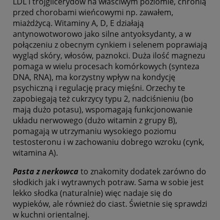
LDL i trójglicerydów na właściwym poziomie, chronią
przed chorobami wieńcowymi np. zawałem,
miażdżycą. Witaminy A, D, E działają
antynowotworowo jako silne antyoksydanty, a w
połączeniu z obecnym cynkiem i selenem poprawiają
wygląd skóry, włosów, paznokci. Duża ilość magnezu
pomaga w wielu procesach komórkowych (synteza
DNA, RNA), ma korzystny wpływ na kondycję
psychiczną i regulację pracy mięśni. Orzechy te
zapobiegają też cukrzycy typu 2, nadciśnieniu (bo
mają dużo potasu), wspomagają funkcjonowanie
układu nerwowego (dużo witamin z grupy B),
pomagają w utrzymaniu wysokiego poziomu
testosteronu i w zachowaniu dobrego wzroku (cynk,
witamina A).
Pasta z nerkowca
to znakomity dodatek zarówno do
słodkich jak i wytrawnych potraw. Sama w sobie jest
lekko słodka (naturalnie) więc nadaje się do
wypieków, ale również do ciast. Świetnie się sprawdzi
w kuchni orientalnej.