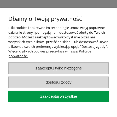
Dbamy o Twoją prywatność
Pliki cookies i pokrewne im technologie umożliwiają poprawne
działanie strony i pomagają nam dostosować ofertę do Twoich
Pomoc
potrzeb. Możesz zaakceptować wykorzystanie przez nas
wszystkich tych plików i przejść do sklepu lub dostosować użycie
plików do swoich preferencji, wybierając opcję "Dostosuj zgody".
Moje konto
Więcej o plikach cookies przeczytasz w naszej Polityce
prywatności.
Płatności i dostawa
zaakceptuj tylko niezbędne
O nas
dostosuj zgody
pokaż pełną wersję strony
zaakceptuj wszystkie
Sklep internetowy Shoper.pl