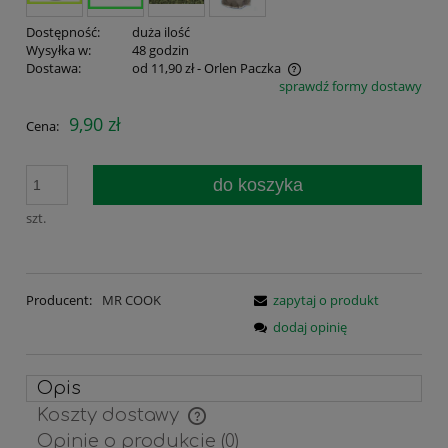
Dostępność:
duża ilość
Wysyłka w:
48 godzin
Dostawa:
od 11,90 zł
- Orlen Paczka
sprawdź formy dostawy
Cena nie zawiera ewentualnych kosztów płatności
9,90 zł
Cena:
do koszyka
szt.
Producent:
MR COOK
zapytaj o produkt
dodaj opinię
Opis
Koszty dostawy
Cena nie zawiera ewentualnych kosztów płatności
Opinie o produkcie (0)