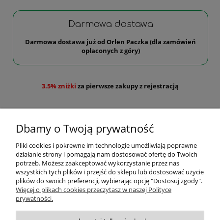
Darmowa dostawa
Darmowa dostawa już od Orlen Paczka (dla zamówień
opłaconych z góry)
3.5% zniżki
za pierwsze zakupy z rejestracją
Dbamy o Twoją prywatność
Pliki cookies i pokrewne im technologie umożliwiają poprawne
działanie strony i pomagają nam dostosować ofertę do Twoich
Pomoc
potrzeb. Możesz zaakceptować wykorzystanie przez nas
wszystkich tych plików i przejść do sklepu lub dostosować użycie
plików do swoich preferencji, wybierając opcję "Dostosuj zgody".
Moje konto
Więcej o plikach cookies przeczytasz w naszej Polityce
prywatności.
Płatności i dostawa