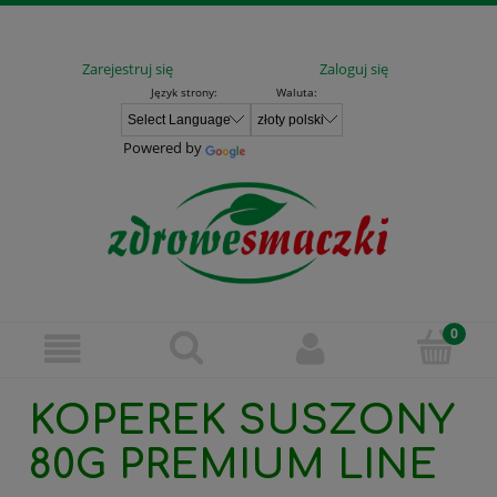
Zarejestruj się
Zaloguj się
Język strony:
Waluta:
Powered by
KOPEREK SUSZONY
80G PREMIUM LINE