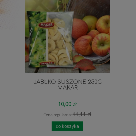
JABŁKO SUSZONE 250G
ODŻY
MAKAR
PAZNOK
10,00 zł
11,11 zł
Cena regularna:
Cen
do koszyka