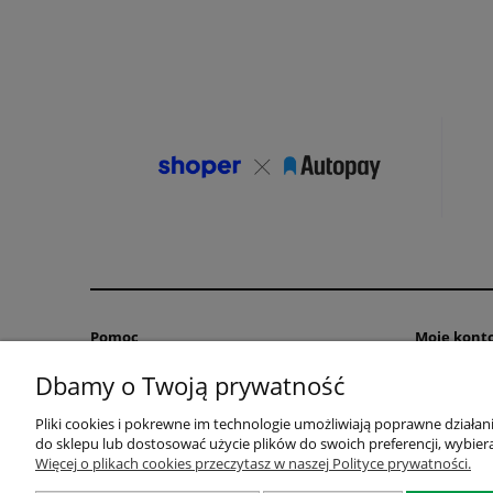
Pomoc
Moje kont
Dbamy o Twoją prywatność
Zwroty i reklamacje
Twoje zamó
Polityka prywatności
Ustawienia 
Pliki cookies i pokrewne im technologie umożliwiają poprawne działa
Regulaminy
Przechowal
do sklepu lub dostosować użycie plików do swoich preferencji, wybiera
Jak kupować?
Więcej o plikach cookies przeczytasz w naszej Polityce prywatności.