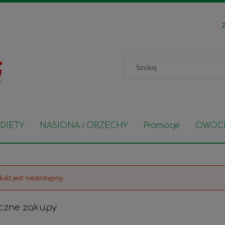
Z
DIETY
NASIONA i ORZECHY
Promocje
OWOC
ukt jest niedostępny.
czne zakupy