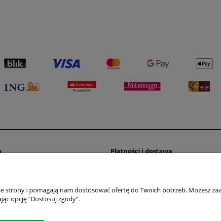
o
Płatności i dostawa
wienia
Formy płatności
konta
Koszty dostawy
nie strony i pomagają nam dostosować ofertę do Twoich potrzeb. Możesz zaa
nia
Czas realizacji zamówienia
jąc opcję "Dostosuj zgody".