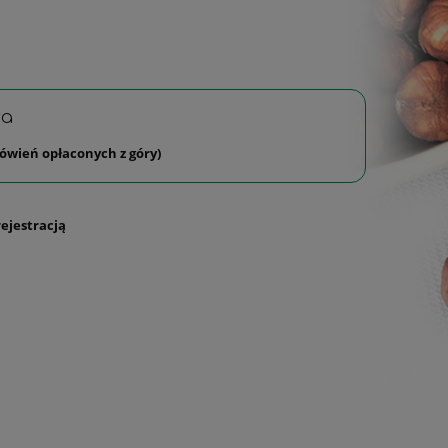
wa
ówień opłaconych z góry)
rejestracją