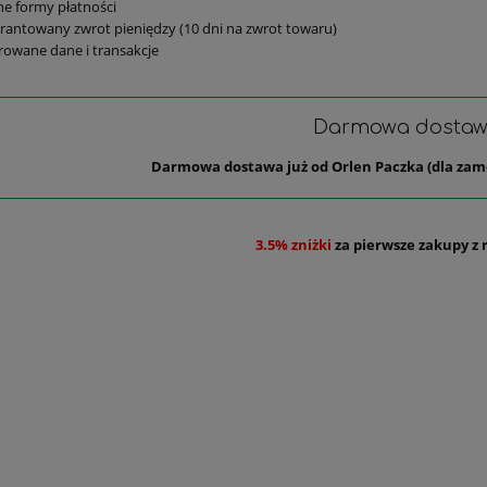
e formy płatności
antowany zwrot pieniędzy (10 dni na zwrot towaru)
rowane dane i transakcje
Darmowa dosta
Darmowa dostawa już od Orlen Paczka (dla zam
3.5% zniżki
za pierwsze zakupy z 