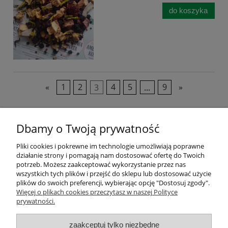
do koszyka
«
1
2
3
4
5
...
9
»
Dbamy o Twoją prywatność
Pliki cookies i pokrewne im technologie umożliwiają poprawne
działanie strony i pomagają nam dostosować ofertę do Twoich
Pomoc
potrzeb. Możesz zaakceptować wykorzystanie przez nas
wszystkich tych plików i przejść do sklepu lub dostosować użycie
plików do swoich preferencji, wybierając opcję "Dostosuj zgody".
Moje konto
Więcej o plikach cookies przeczytasz w naszej Polityce
prywatności.
Płatności i dostawa
zaakceptuj tylko niezbędne